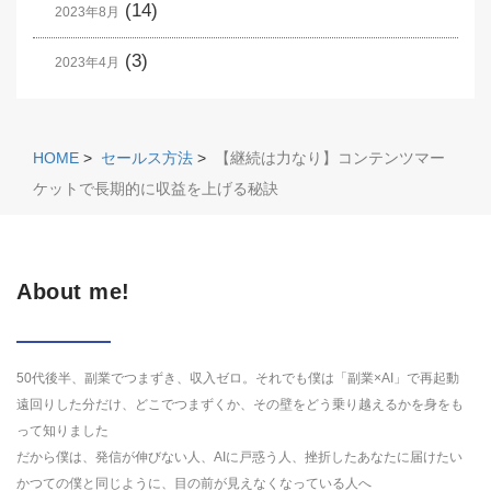
(14)
2023年8月
(3)
2023年4月
HOME
>
セールス方法
>
【継続は力なり】コンテンツマー
ケットで長期的に収益を上げる秘訣
About me!
50代後半、副業でつまずき、収入ゼロ。それでも僕は「副業×AI」で再起動
遠回りした分だけ、どこでつまずくか、その壁をどう乗り越えるかを身をも
って知りました
だから僕は、発信が伸びない人、AIに戸惑う人、挫折したあなたに届けたい
かつての僕と同じように、目の前が見えなくなっている人へ