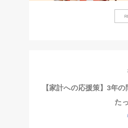
R
【家計への応援策】3年の
た