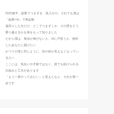
50代後半、副業でつまずき、収入ゼロ。それでも僕は
「副業×AI」で再起動
遠回りした分だけ、どこでつまずくか、その壁をどう
乗り越えるかを身をもって知りました
だから僕は、発信が伸びない人、AIに戸惑う人、挫折
したあなたに届けたい
かつての僕と同じように、目の前が見えなくなってい
る人へ
ここには、気合いや才能ではなく、誰でも続けられる
仕組みと工夫があります
「もう一度やってみたい」と思えたなら、それが第一
歩です