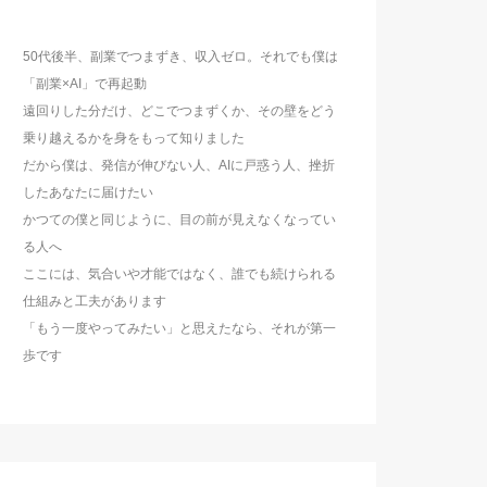
50代後半、副業でつまずき、収入ゼロ。それでも僕は
「副業×AI」で再起動
遠回りした分だけ、どこでつまずくか、その壁をどう
乗り越えるかを身をもって知りました
だから僕は、発信が伸びない人、AIに戸惑う人、挫折
したあなたに届けたい
かつての僕と同じように、目の前が見えなくなってい
る人へ
ここには、気合いや才能ではなく、誰でも続けられる
仕組みと工夫があります
「もう一度やってみたい」と思えたなら、それが第一
歩です