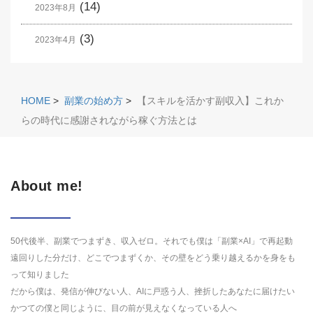
(14)
2023年8月
(3)
2023年4月
HOME
>
副業の始め方
>
【スキルを活かす副収入】これか
らの時代に感謝されながら稼ぐ方法とは
About me!
50代後半、副業でつまずき、収入ゼロ。それでも僕は「副業×AI」で再起動
遠回りした分だけ、どこでつまずくか、その壁をどう乗り越えるかを身をも
って知りました
だから僕は、発信が伸びない人、AIに戸惑う人、挫折したあなたに届けたい
かつての僕と同じように、目の前が見えなくなっている人へ