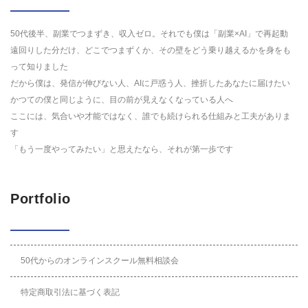
50代後半、副業でつまずき、収入ゼロ。それでも僕は「副業×AI」で再起動
遠回りした分だけ、どこでつまずくか、その壁をどう乗り越えるかを身をも
って知りました
だから僕は、発信が伸びない人、AIに戸惑う人、挫折したあなたに届けたい
かつての僕と同じように、目の前が見えなくなっている人へ
ここには、気合いや才能ではなく、誰でも続けられる仕組みと工夫がありま
す
「もう一度やってみたい」と思えたなら、それが第一歩です
Portfolio
50代からのオンラインスクール無料相談会
特定商取引法に基づく表記