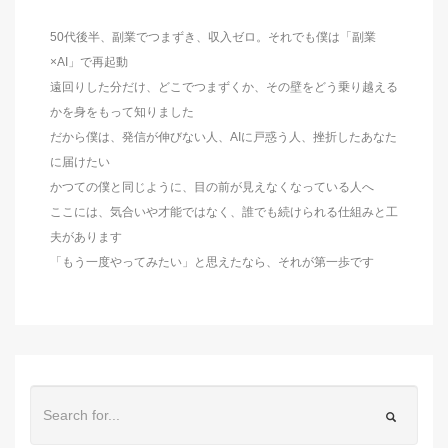
50代後半、副業でつまずき、収入ゼロ。それでも僕は「副業
×AI」で再起動
遠回りした分だけ、どこでつまずくか、その壁をどう乗り越える
かを身をもって知りました
だから僕は、発信が伸びない人、AIに戸惑う人、挫折したあなた
に届けたい
かつての僕と同じように、目の前が見えなくなっている人へ
ここには、気合いや才能ではなく、誰でも続けられる仕組みと工
夫があります
「もう一度やってみたい」と思えたなら、それが第一歩です