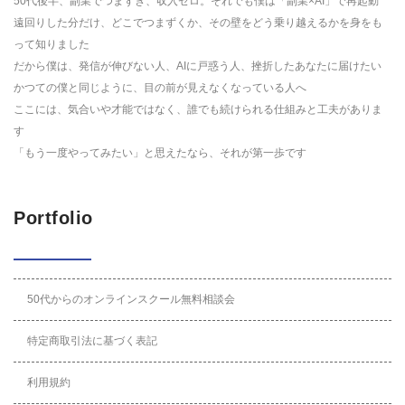
50代後半、副業でつまずき、収入ゼロ。それでも僕は「副業×AI」で再起動
遠回りした分だけ、どこでつまずくか、その壁をどう乗り越えるかを身をも
って知りました
だから僕は、発信が伸びない人、AIに戸惑う人、挫折したあなたに届けたい
かつての僕と同じように、目の前が見えなくなっている人へ
ここには、気合いや才能ではなく、誰でも続けられる仕組みと工夫がありま
す
「もう一度やってみたい」と思えたなら、それが第一歩です
Portfolio
50代からのオンラインスクール無料相談会
特定商取引法に基づく表記
利用規約