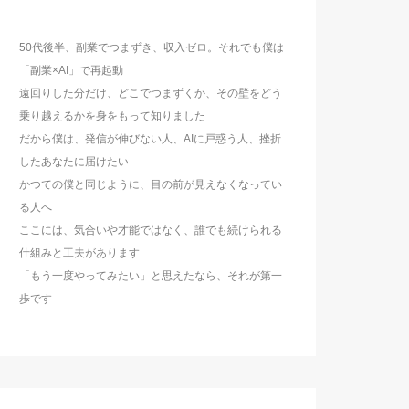
50代後半、副業でつまずき、収入ゼロ。それでも僕は
「副業×AI」で再起動
遠回りした分だけ、どこでつまずくか、その壁をどう
乗り越えるかを身をもって知りました
だから僕は、発信が伸びない人、AIに戸惑う人、挫折
したあなたに届けたい
かつての僕と同じように、目の前が見えなくなってい
る人へ
ここには、気合いや才能ではなく、誰でも続けられる
仕組みと工夫があります
「もう一度やってみたい」と思えたなら、それが第一
歩です