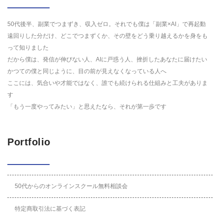
50代後半、副業でつまずき、収入ゼロ。それでも僕は「副業×AI」で再起動
遠回りした分だけ、どこでつまずくか、その壁をどう乗り越えるかを身をも
って知りました
だから僕は、発信が伸びない人、AIに戸惑う人、挫折したあなたに届けたい
かつての僕と同じように、目の前が見えなくなっている人へ
ここには、気合いや才能ではなく、誰でも続けられる仕組みと工夫がありま
す
「もう一度やってみたい」と思えたなら、それが第一歩です
Portfolio
50代からのオンラインスクール無料相談会
特定商取引法に基づく表記