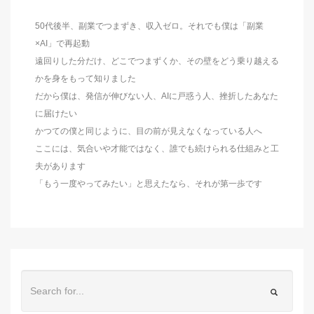
50代後半、副業でつまずき、収入ゼロ。それでも僕は「副業
×AI」で再起動
遠回りした分だけ、どこでつまずくか、その壁をどう乗り越える
かを身をもって知りました
だから僕は、発信が伸びない人、AIに戸惑う人、挫折したあなた
に届けたい
かつての僕と同じように、目の前が見えなくなっている人へ
ここには、気合いや才能ではなく、誰でも続けられる仕組みと工
夫があります
「もう一度やってみたい」と思えたなら、それが第一歩です