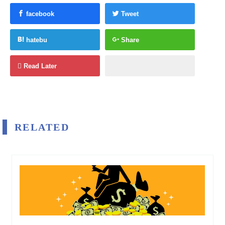
facebook
Tweet
hatebu
Share
Read Later
RELATED