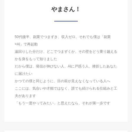
やまさん！
50代後半、副業でつまずき、収入ゼロ。それでも僕は「副業
×AI」で再起動
遠回りした分だけ、どこでつまずくか、その壁をどう乗り越える
かを身をもって知りました
だから僕は、発信が伸びない人、AIに戸惑う人、挫折したあなた
に届けたい
かつての僕と同じように、目の前が見えなくなっている人へ
ここには、気合いや才能ではなく、誰でも続けられる仕組みと工
夫があります
「もう一度やってみたい」と思えたなら、それが第一歩です