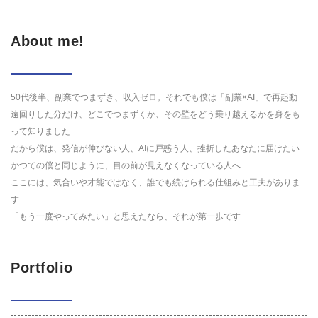
About me!
50代後半、副業でつまずき、収入ゼロ。それでも僕は「副業×AI」で再起動
遠回りした分だけ、どこでつまずくか、その壁をどう乗り越えるかを身をも
って知りました
だから僕は、発信が伸びない人、AIに戸惑う人、挫折したあなたに届けたい
かつての僕と同じように、目の前が見えなくなっている人へ
ここには、気合いや才能ではなく、誰でも続けられる仕組みと工夫がありま
す
「もう一度やってみたい」と思えたなら、それが第一歩です
Portfolio