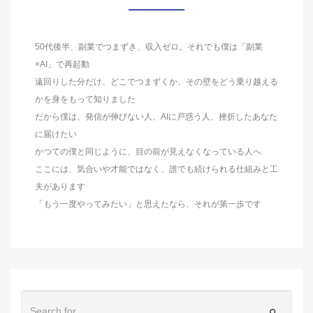
50代後半、副業でつまずき、収入ゼロ。それでも僕は「副業
×AI」で再起動
遠回りした分だけ、どこでつまずくか、その壁をどう乗り越える
かを身をもって知りました
だから僕は、発信が伸びない人、AIに戸惑う人、挫折したあなた
に届けたい
かつての僕と同じように、目の前が見えなくなっている人へ
ここには、気合いや才能ではなく、誰でも続けられる仕組みと工
夫があります
「もう一度やってみたい」と思えたなら、それが第一歩です