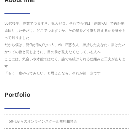
About me!
50代後半、副業でつまずき、収入ゼロ。それでも僕は「副業×AI」で再起動
遠回りした分だけ、どこでつまずくか、その壁をどう乗り越えるかを身をも
って知りました
だから僕は、発信が伸びない人、AIに戸惑う人、挫折したあなたに届けたい
かつての僕と同じように、目の前が見えなくなっている人へ
ここには、気合いや才能ではなく、誰でも続けられる仕組みと工夫がありま
す
「もう一度やってみたい」と思えたなら、それが第一歩です
Portfolio
50代からのオンラインスクール無料相談会