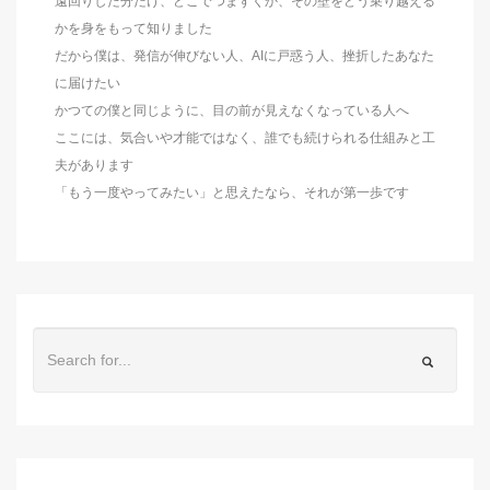
遠回りした分だけ、どこでつまずくか、その壁をどう乗り越える
かを身をもって知りました
だから僕は、発信が伸びない人、AIに戸惑う人、挫折したあなた
に届けたい
かつての僕と同じように、目の前が見えなくなっている人へ
ここには、気合いや才能ではなく、誰でも続けられる仕組みと工
夫があります
「もう一度やってみたい」と思えたなら、それが第一歩です