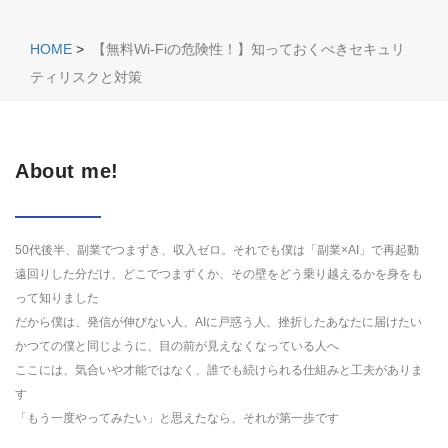
HOME
>
【無料Wi-Fiの危険性！】知っておくべきセキュリ
ティリスクと対策
About me!
50代後半、副業でつまずき、収入ゼロ。それでも僕は「副業×AI」で再起動
遠回りした分だけ、どこでつまずくか、その壁をどう乗り越えるかを身をも
って知りました
だから僕は、発信が伸びない人、AIに戸惑う人、挫折したあなたに届けたい
かつての僕と同じように、目の前が見えなくなっている人へ
ここには、気合いや才能ではなく、誰でも続けられる仕組みと工夫がありま
す
「もう一度やってみたい」と思えたなら、それが第一歩です