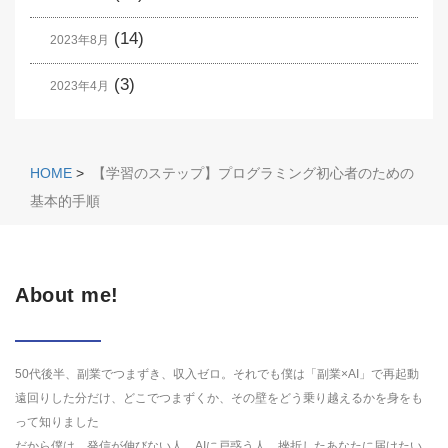
(14)
2023年8月
(3)
2023年4月
HOME
>
【学習のステップ】プログラミング初心者のための
基本的手順
About me!
50代後半、副業でつまずき、収入ゼロ。それでも僕は「副業×AI」で再起動
遠回りした分だけ、どこでつまずくか、その壁をどう乗り越えるかを身をも
って知りました
だから僕は、発信が伸びない人、AIに戸惑う人、挫折したあなたに届けたい