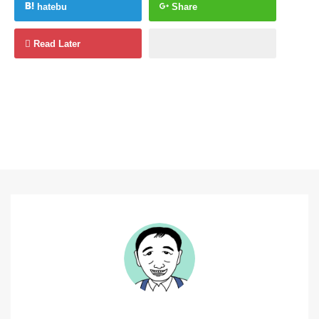
hatebu
Share
Read Later