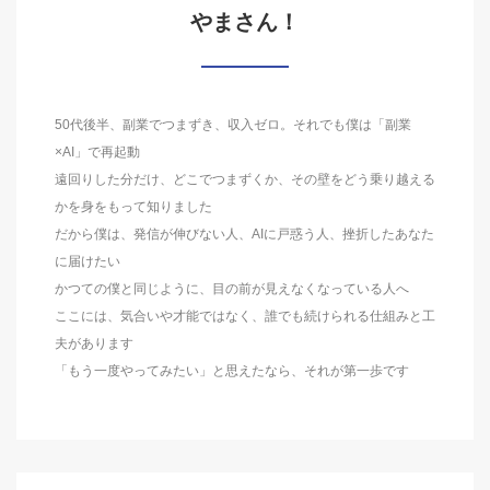
やまさん！
50代後半、副業でつまずき、収入ゼロ。それでも僕は「副業
×AI」で再起動
遠回りした分だけ、どこでつまずくか、その壁をどう乗り越える
かを身をもって知りました
だから僕は、発信が伸びない人、AIに戸惑う人、挫折したあなた
に届けたい
かつての僕と同じように、目の前が見えなくなっている人へ
ここには、気合いや才能ではなく、誰でも続けられる仕組みと工
夫があります
「もう一度やってみたい」と思えたなら、それが第一歩です