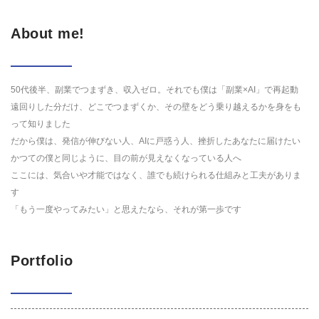
About me!
50代後半、副業でつまずき、収入ゼロ。それでも僕は「副業×AI」で再起動
遠回りした分だけ、どこでつまずくか、その壁をどう乗り越えるかを身をも
って知りました
だから僕は、発信が伸びない人、AIに戸惑う人、挫折したあなたに届けたい
かつての僕と同じように、目の前が見えなくなっている人へ
ここには、気合いや才能ではなく、誰でも続けられる仕組みと工夫がありま
す
「もう一度やってみたい」と思えたなら、それが第一歩です
Portfolio