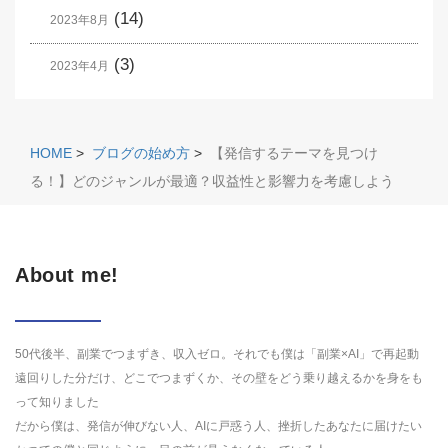
(14)
2023年8月
(3)
2023年4月
HOME
>
ブログの始め方
>
【発信するテーマを見つけ
る！】どのジャンルが最適？収益性と影響力を考慮しよう
About me!
50代後半、副業でつまずき、収入ゼロ。それでも僕は「副業×AI」で再起動
遠回りした分だけ、どこでつまずくか、その壁をどう乗り越えるかを身をも
って知りました
だから僕は、発信が伸びない人、AIに戸惑う人、挫折したあなたに届けたい