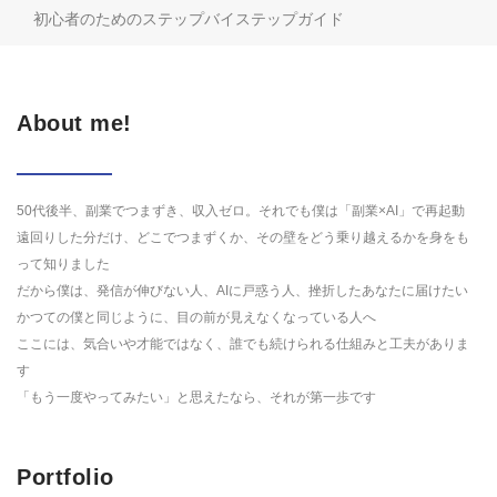
初心者のためのステップバイステップガイド
About me!
50代後半、副業でつまずき、収入ゼロ。それでも僕は「副業×AI」で再起動
遠回りした分だけ、どこでつまずくか、その壁をどう乗り越えるかを身をも
って知りました
だから僕は、発信が伸びない人、AIに戸惑う人、挫折したあなたに届けたい
かつての僕と同じように、目の前が見えなくなっている人へ
ここには、気合いや才能ではなく、誰でも続けられる仕組みと工夫がありま
す
「もう一度やってみたい」と思えたなら、それが第一歩です
Portfolio