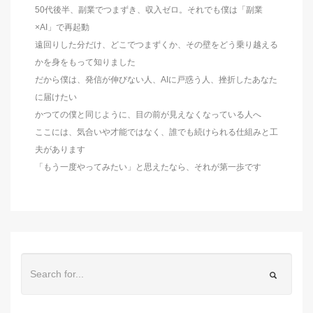
50代後半、副業でつまずき、収入ゼロ。それでも僕は「副業
×AI」で再起動
遠回りした分だけ、どこでつまずくか、その壁をどう乗り越える
かを身をもって知りました
だから僕は、発信が伸びない人、AIに戸惑う人、挫折したあなた
に届けたい
かつての僕と同じように、目の前が見えなくなっている人へ
ここには、気合いや才能ではなく、誰でも続けられる仕組みと工
夫があります
「もう一度やってみたい」と思えたなら、それが第一歩です