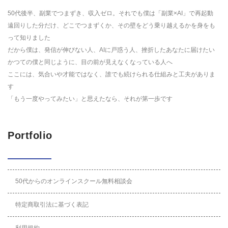
50代後半、副業でつまずき、収入ゼロ。それでも僕は「副業×AI」で再起動
遠回りした分だけ、どこでつまずくか、その壁をどう乗り越えるかを身をも
って知りました
だから僕は、発信が伸びない人、AIに戸惑う人、挫折したあなたに届けたい
かつての僕と同じように、目の前が見えなくなっている人へ
ここには、気合いや才能ではなく、誰でも続けられる仕組みと工夫がありま
す
「もう一度やってみたい」と思えたなら、それが第一歩です
Portfolio
50代からのオンラインスクール無料相談会
特定商取引法に基づく表記
利用規約