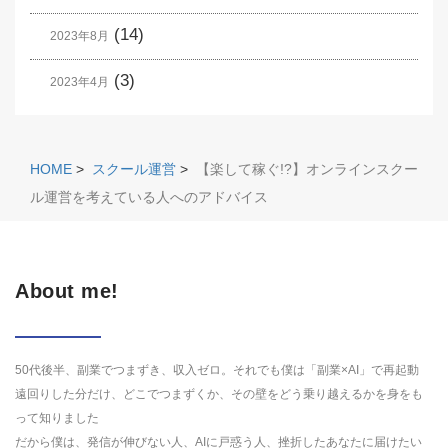
(14)
2023年8月
(3)
2023年4月
HOME
>
スクール運営
>
【楽して稼ぐ!?】オンラインスクー
ル運営を考えている人へのアドバイス
About me!
50代後半、副業でつまずき、収入ゼロ。それでも僕は「副業×AI」で再起動
遠回りした分だけ、どこでつまずくか、その壁をどう乗り越えるかを身をも
って知りました
だから僕は、発信が伸びない人、AIに戸惑う人、挫折したあなたに届けたい