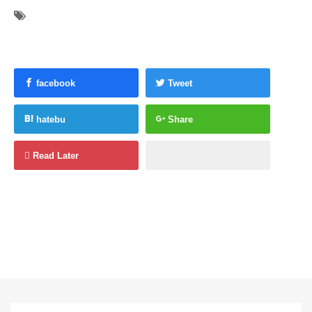
facebook
Tweet
hatebu
Share
Read Later