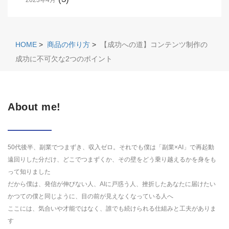
HOME
>
商品の作り方
>
【成功への道】コンテンツ制作の
成功に不可欠な2つのポイント
About me!
50代後半、副業でつまずき、収入ゼロ。それでも僕は「副業×AI」で再起動
遠回りした分だけ、どこでつまずくか、その壁をどう乗り越えるかを身をも
って知りました
だから僕は、発信が伸びない人、AIに戸惑う人、挫折したあなたに届けたい
かつての僕と同じように、目の前が見えなくなっている人へ
ここには、気合いや才能ではなく、誰でも続けられる仕組みと工夫がありま
す