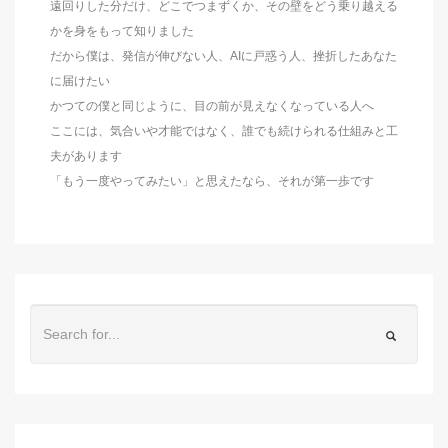
遠回りした分だけ、どこでつまずくか、その壁をどう乗り越える
かを身をもって知りました
だから僕は、発信が伸びない人、AIに戸惑う人、挫折したあなた
に届けたい
かつての僕と同じように、目の前が見えなくなっている人へ
ここには、気合いや才能ではなく、誰でも続けられる仕組みと工
夫があります
「もう一度やってみたい」と思えたなら、それが第一歩です