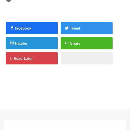
facebook
Tweet
hatebu
Share
Read Later