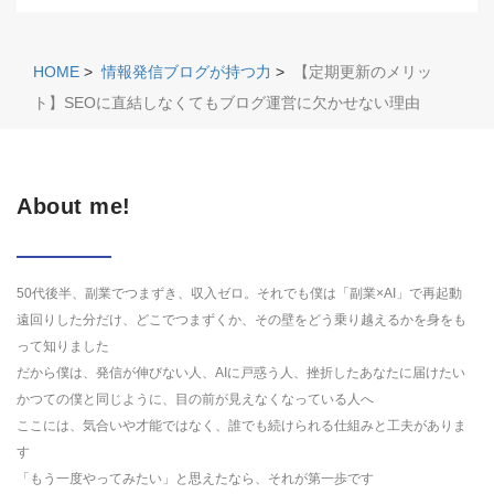
HOME
>
情報発信ブログが持つ力
>
【定期更新のメリッ
ト】SEOに直結しなくてもブログ運営に欠かせない理由
About me!
50代後半、副業でつまずき、収入ゼロ。それでも僕は「副業×AI」で再起動
遠回りした分だけ、どこでつまずくか、その壁をどう乗り越えるかを身をも
って知りました
だから僕は、発信が伸びない人、AIに戸惑う人、挫折したあなたに届けたい
かつての僕と同じように、目の前が見えなくなっている人へ
ここには、気合いや才能ではなく、誰でも続けられる仕組みと工夫がありま
す
「もう一度やってみたい」と思えたなら、それが第一歩です