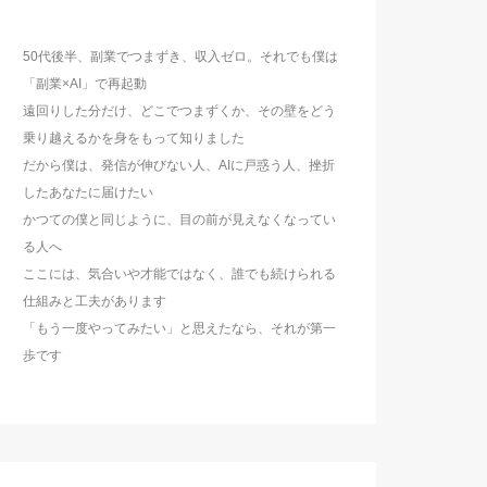
50代後半、副業でつまずき、収入ゼロ。それでも僕は
「副業×AI」で再起動
遠回りした分だけ、どこでつまずくか、その壁をどう
乗り越えるかを身をもって知りました
だから僕は、発信が伸びない人、AIに戸惑う人、挫折
したあなたに届けたい
かつての僕と同じように、目の前が見えなくなってい
る人へ
ここには、気合いや才能ではなく、誰でも続けられる
仕組みと工夫があります
「もう一度やってみたい」と思えたなら、それが第一
歩です