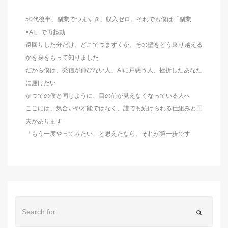
50代後半、副業でつまずき、収入ゼロ。それでも僕は「副業
×AI」で再起動
遠回りした分だけ、どこでつまずくか、その壁をどう乗り越える
かを身をもって知りました
だから僕は、発信が伸びない人、AIに戸惑う人、挫折したあなた
に届けたい
かつての僕と同じように、目の前が見えなくなっている人へ
ここには、気合いや才能ではなく、誰でも続けられる仕組みと工
夫があります
「もう一度やってみたい」と思えたなら、それが第一歩です