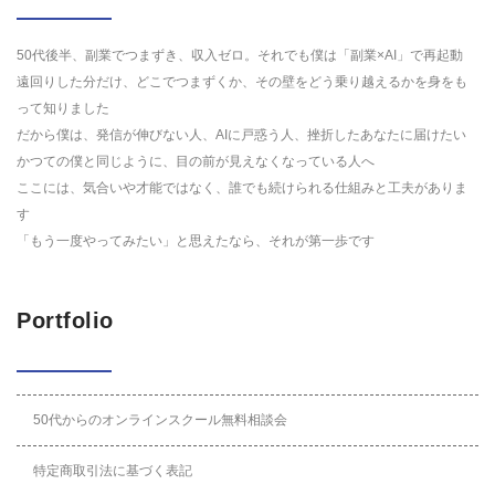
50代後半、副業でつまずき、収入ゼロ。それでも僕は「副業×AI」で再起動
遠回りした分だけ、どこでつまずくか、その壁をどう乗り越えるかを身をも
って知りました
だから僕は、発信が伸びない人、AIに戸惑う人、挫折したあなたに届けたい
かつての僕と同じように、目の前が見えなくなっている人へ
ここには、気合いや才能ではなく、誰でも続けられる仕組みと工夫がありま
す
「もう一度やってみたい」と思えたなら、それが第一歩です
Portfolio
50代からのオンラインスクール無料相談会
特定商取引法に基づく表記