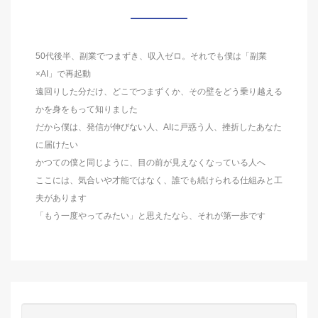
50代後半、副業でつまずき、収入ゼロ。それでも僕は「副業
×AI」で再起動
遠回りした分だけ、どこでつまずくか、その壁をどう乗り越える
かを身をもって知りました
だから僕は、発信が伸びない人、AIに戸惑う人、挫折したあなた
に届けたい
かつての僕と同じように、目の前が見えなくなっている人へ
ここには、気合いや才能ではなく、誰でも続けられる仕組みと工
夫があります
「もう一度やってみたい」と思えたなら、それが第一歩です