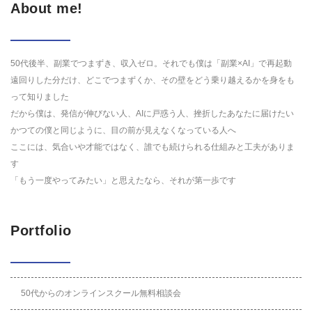
About me!
50代後半、副業でつまずき、収入ゼロ。それでも僕は「副業×AI」で再起動
遠回りした分だけ、どこでつまずくか、その壁をどう乗り越えるかを身をも
って知りました
だから僕は、発信が伸びない人、AIに戸惑う人、挫折したあなたに届けたい
かつての僕と同じように、目の前が見えなくなっている人へ
ここには、気合いや才能ではなく、誰でも続けられる仕組みと工夫がありま
す
「もう一度やってみたい」と思えたなら、それが第一歩です
Portfolio
50代からのオンラインスクール無料相談会