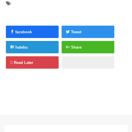
facebook
Tweet
hatebu
Share
Read Later