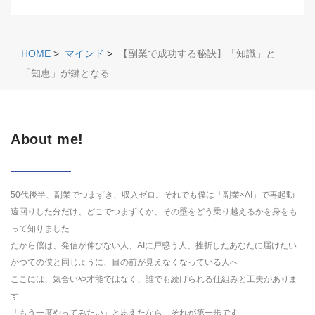
HOME
>
マインド
>
【副業で成功する秘訣】「知識」と
「知恵」が鍵となる
About me!
50代後半、副業でつまずき、収入ゼロ。それでも僕は「副業×AI」で再起動
遠回りした分だけ、どこでつまずくか、その壁をどう乗り越えるかを身をも
って知りました
だから僕は、発信が伸びない人、AIに戸惑う人、挫折したあなたに届けたい
かつての僕と同じように、目の前が見えなくなっている人へ
ここには、気合いや才能ではなく、誰でも続けられる仕組みと工夫がありま
す
「もう一度やってみたい」と思えたなら、それが第一歩です