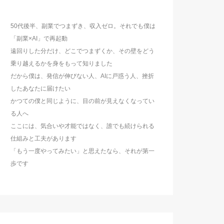
50代後半、副業でつまずき、収入ゼロ。それでも僕は
「副業×AI」で再起動
遠回りした分だけ、どこでつまずくか、その壁をどう
乗り越えるかを身をもって知りました
だから僕は、発信が伸びない人、AIに戸惑う人、挫折
したあなたに届けたい
かつての僕と同じように、目の前が見えなくなってい
る人へ
ここには、気合いや才能ではなく、誰でも続けられる
仕組みと工夫があります
「もう一度やってみたい」と思えたなら、それが第一
歩です