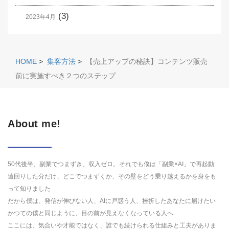
(3)
2023年4月
HOME
>
集客方法
>
【売上アップの秘訣】コンテンツ販売
前に実施すべき２つのステップ
About me!
50代後半、副業でつまずき、収入ゼロ。それでも僕は「副業×AI」で再起動
遠回りした分だけ、どこでつまずくか、その壁をどう乗り越えるかを身をも
って知りました
だから僕は、発信が伸びない人、AIに戸惑う人、挫折したあなたに届けたい
かつての僕と同じように、目の前が見えなくなっている人へ
ここには、気合いや才能ではなく、誰でも続けられる仕組みと工夫がありま