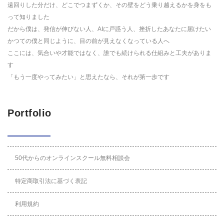
遠回りした分だけ、どこでつまずくか、その壁をどう乗り越えるかを身をも
って知りました
だから僕は、発信が伸びない人、AIに戸惑う人、挫折したあなたに届けたい
かつての僕と同じように、目の前が見えなくなっている人へ
ここには、気合いや才能ではなく、誰でも続けられる仕組みと工夫がありま
す
「もう一度やってみたい」と思えたなら、それが第一歩です
Portfolio
50代からのオンラインスクール無料相談会
特定商取引法に基づく表記
利用規約