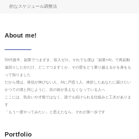
的なスケジュール調整法
About me!
50代後半、副業でつまずき、収入ゼロ。それでも僕は「副業×AI」で再起動
遠回りした分だけ、どこでつまずくか、その壁をどう乗り越えるかを身をも
って知りました
だから僕は、発信が伸びない人、AIに戸惑う人、挫折したあなたに届けたい
かつての僕と同じように、目の前が見えなくなっている人へ
ここには、気合いや才能ではなく、誰でも続けられる仕組みと工夫がありま
す
「もう一度やってみたい」と思えたなら、それが第一歩です
Portfolio