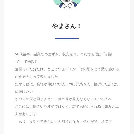
やまさん！
50代後半、副業でつまずき、収入ゼロ。それでも僕は「副業
×AI」で再起動
遠回りした分だけ、どこでつまずくか、その壁をどう乗り越える
かを身をもって知りました
だから僕は、発信が伸びない人、AIに戸惑う人、挫折したあなた
に届けたい
かつての僕と同じように、目の前が見えなくなっている人へ
ここには、気合いや才能ではなく、誰でも続けられる仕組みと工
夫があります
「もう一度やってみたい」と思えたなら、それが第一歩です