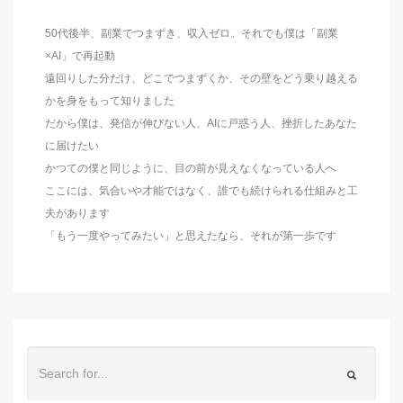
50代後半、副業でつまずき、収入ゼロ。それでも僕は「副業
×AI」で再起動
遠回りした分だけ、どこでつまずくか、その壁をどう乗り越える
かを身をもって知りました
だから僕は、発信が伸びない人、AIに戸惑う人、挫折したあなた
に届けたい
かつての僕と同じように、目の前が見えなくなっている人へ
ここには、気合いや才能ではなく、誰でも続けられる仕組みと工
夫があります
「もう一度やってみたい」と思えたなら、それが第一歩です