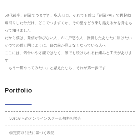
50代後半、副業でつまずき、収入ゼロ。それでも僕は「副業×AI」で再起動
遠回りした分だけ、どこでつまずくか、その壁をどう乗り越えるかを身をも
って知りました
だから僕は、発信が伸びない人、AIに戸惑う人、挫折したあなたに届けたい
かつての僕と同じように、目の前が見えなくなっている人へ
ここには、気合いや才能ではなく、誰でも続けられる仕組みと工夫がありま
す
「もう一度やってみたい」と思えたなら、それが第一歩です
Portfolio
50代からのオンラインスクール無料相談会
特定商取引法に基づく表記